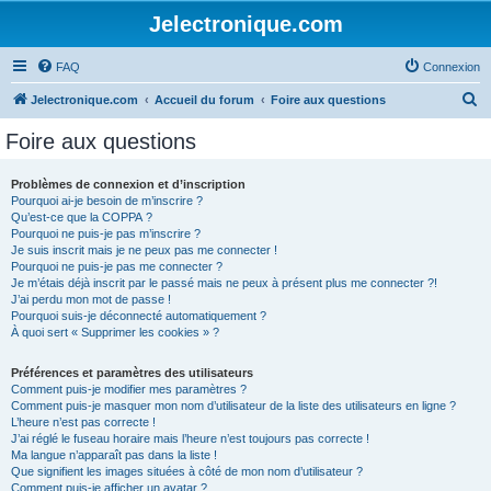
Jelectronique.com
FAQ
Connexion
R
Jelectronique.com
Accueil du forum
Foire aux questions
e
Foire aux questions
c
h
Problèmes de connexion et d’inscription
Pourquoi ai-je besoin de m’inscrire ?
e
Qu’est-ce que la COPPA ?
r
Pourquoi ne puis-je pas m’inscrire ?
Je suis inscrit mais je ne peux pas me connecter !
c
Pourquoi ne puis-je pas me connecter ?
Je m’étais déjà inscrit par le passé mais ne peux à présent plus me connecter ?!
h
J’ai perdu mon mot de passe !
e
Pourquoi suis-je déconnecté automatiquement ?
À quoi sert « Supprimer les cookies » ?
r
Préférences et paramètres des utilisateurs
Comment puis-je modifier mes paramètres ?
Comment puis-je masquer mon nom d’utilisateur de la liste des utilisateurs en ligne ?
L’heure n’est pas correcte !
J’ai réglé le fuseau horaire mais l’heure n’est toujours pas correcte !
Ma langue n’apparaît pas dans la liste !
Que signifient les images situées à côté de mon nom d’utilisateur ?
Comment puis-je afficher un avatar ?