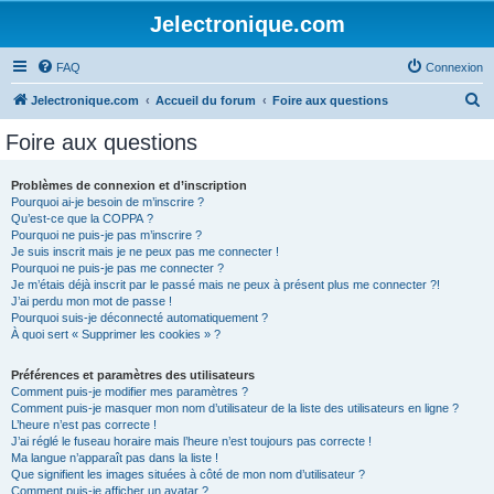
Jelectronique.com
FAQ
Connexion
R
Jelectronique.com
Accueil du forum
Foire aux questions
e
Foire aux questions
c
h
Problèmes de connexion et d’inscription
Pourquoi ai-je besoin de m’inscrire ?
e
Qu’est-ce que la COPPA ?
r
Pourquoi ne puis-je pas m’inscrire ?
Je suis inscrit mais je ne peux pas me connecter !
c
Pourquoi ne puis-je pas me connecter ?
Je m’étais déjà inscrit par le passé mais ne peux à présent plus me connecter ?!
h
J’ai perdu mon mot de passe !
e
Pourquoi suis-je déconnecté automatiquement ?
À quoi sert « Supprimer les cookies » ?
r
Préférences et paramètres des utilisateurs
Comment puis-je modifier mes paramètres ?
Comment puis-je masquer mon nom d’utilisateur de la liste des utilisateurs en ligne ?
L’heure n’est pas correcte !
J’ai réglé le fuseau horaire mais l’heure n’est toujours pas correcte !
Ma langue n’apparaît pas dans la liste !
Que signifient les images situées à côté de mon nom d’utilisateur ?
Comment puis-je afficher un avatar ?