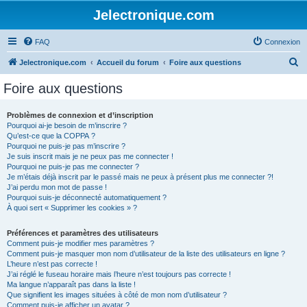
Jelectronique.com
FAQ
Connexion
R
Jelectronique.com
Accueil du forum
Foire aux questions
e
Foire aux questions
c
h
Problèmes de connexion et d’inscription
Pourquoi ai-je besoin de m’inscrire ?
e
Qu’est-ce que la COPPA ?
r
Pourquoi ne puis-je pas m’inscrire ?
Je suis inscrit mais je ne peux pas me connecter !
c
Pourquoi ne puis-je pas me connecter ?
Je m’étais déjà inscrit par le passé mais ne peux à présent plus me connecter ?!
h
J’ai perdu mon mot de passe !
e
Pourquoi suis-je déconnecté automatiquement ?
À quoi sert « Supprimer les cookies » ?
r
Préférences et paramètres des utilisateurs
Comment puis-je modifier mes paramètres ?
Comment puis-je masquer mon nom d’utilisateur de la liste des utilisateurs en ligne ?
L’heure n’est pas correcte !
J’ai réglé le fuseau horaire mais l’heure n’est toujours pas correcte !
Ma langue n’apparaît pas dans la liste !
Que signifient les images situées à côté de mon nom d’utilisateur ?
Comment puis-je afficher un avatar ?