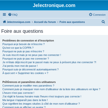
Jelectronique.com
FAQ
Connexion
R
Jelectronique.com
Accueil du forum
Foire aux questions
e
Foire aux questions
c
h
Problèmes de connexion et d’inscription
Pourquoi ai-je besoin de m’inscrire ?
e
Qu’est-ce que la COPPA ?
r
Pourquoi ne puis-je pas m’inscrire ?
Je suis inscrit mais je ne peux pas me connecter !
c
Pourquoi ne puis-je pas me connecter ?
Je m’étais déjà inscrit par le passé mais ne peux à présent plus me connecter ?!
h
J’ai perdu mon mot de passe !
e
Pourquoi suis-je déconnecté automatiquement ?
À quoi sert « Supprimer les cookies » ?
r
Préférences et paramètres des utilisateurs
Comment puis-je modifier mes paramètres ?
Comment puis-je masquer mon nom d’utilisateur de la liste des utilisateurs en ligne ?
L’heure n’est pas correcte !
J’ai réglé le fuseau horaire mais l’heure n’est toujours pas correcte !
Ma langue n’apparaît pas dans la liste !
Que signifient les images situées à côté de mon nom d’utilisateur ?
Comment puis-je afficher un avatar ?