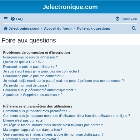
Jelectronique.com
FAQ
Connexion
R
Jelectronique.com
Accueil du forum
Foire aux questions
e
Foire aux questions
c
h
Problèmes de connexion et d’inscription
Pourquoi ai-je besoin de m’inscrire ?
e
Qu’est-ce que la COPPA ?
r
Pourquoi ne puis-je pas m’inscrire ?
Je suis inscrit mais je ne peux pas me connecter !
c
Pourquoi ne puis-je pas me connecter ?
Je m’étais déjà inscrit par le passé mais ne peux à présent plus me connecter ?!
h
J’ai perdu mon mot de passe !
e
Pourquoi suis-je déconnecté automatiquement ?
À quoi sert « Supprimer les cookies » ?
r
Préférences et paramètres des utilisateurs
Comment puis-je modifier mes paramètres ?
Comment puis-je masquer mon nom d’utilisateur de la liste des utilisateurs en ligne ?
L’heure n’est pas correcte !
J’ai réglé le fuseau horaire mais l’heure n’est toujours pas correcte !
Ma langue n’apparaît pas dans la liste !
Que signifient les images situées à côté de mon nom d’utilisateur ?
Comment puis-je afficher un avatar ?