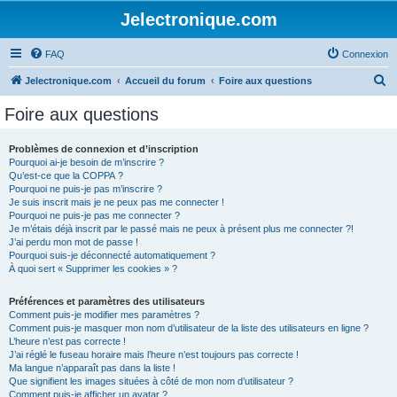
Jelectronique.com
FAQ
Connexion
R
Jelectronique.com
Accueil du forum
Foire aux questions
e
Foire aux questions
c
h
Problèmes de connexion et d’inscription
Pourquoi ai-je besoin de m’inscrire ?
e
Qu’est-ce que la COPPA ?
r
Pourquoi ne puis-je pas m’inscrire ?
Je suis inscrit mais je ne peux pas me connecter !
c
Pourquoi ne puis-je pas me connecter ?
Je m’étais déjà inscrit par le passé mais ne peux à présent plus me connecter ?!
h
J’ai perdu mon mot de passe !
e
Pourquoi suis-je déconnecté automatiquement ?
À quoi sert « Supprimer les cookies » ?
r
Préférences et paramètres des utilisateurs
Comment puis-je modifier mes paramètres ?
Comment puis-je masquer mon nom d’utilisateur de la liste des utilisateurs en ligne ?
L’heure n’est pas correcte !
J’ai réglé le fuseau horaire mais l’heure n’est toujours pas correcte !
Ma langue n’apparaît pas dans la liste !
Que signifient les images situées à côté de mon nom d’utilisateur ?
Comment puis-je afficher un avatar ?