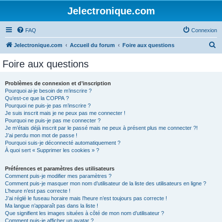
Jelectronique.com
FAQ
Connexion
R
Jelectronique.com
Accueil du forum
Foire aux questions
e
Foire aux questions
c
h
Problèmes de connexion et d’inscription
Pourquoi ai-je besoin de m’inscrire ?
e
Qu’est-ce que la COPPA ?
r
Pourquoi ne puis-je pas m’inscrire ?
Je suis inscrit mais je ne peux pas me connecter !
c
Pourquoi ne puis-je pas me connecter ?
Je m’étais déjà inscrit par le passé mais ne peux à présent plus me connecter ?!
h
J’ai perdu mon mot de passe !
e
Pourquoi suis-je déconnecté automatiquement ?
À quoi sert « Supprimer les cookies » ?
r
Préférences et paramètres des utilisateurs
Comment puis-je modifier mes paramètres ?
Comment puis-je masquer mon nom d’utilisateur de la liste des utilisateurs en ligne ?
L’heure n’est pas correcte !
J’ai réglé le fuseau horaire mais l’heure n’est toujours pas correcte !
Ma langue n’apparaît pas dans la liste !
Que signifient les images situées à côté de mon nom d’utilisateur ?
Comment puis-je afficher un avatar ?