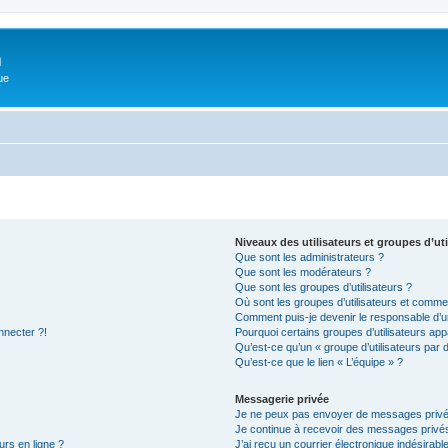
m
ue
Niveaux des utilisateurs et groupes d’uti
Que sont les administrateurs ?
Que sont les modérateurs ?
Que sont les groupes d’utilisateurs ?
Où sont les groupes d’utilisateurs et commen
Comment puis-je devenir le responsable d’un
nnecter ?!
Pourquoi certains groupes d’utilisateurs app
Qu’est-ce qu’un « groupe d’utilisateurs par 
Qu’est-ce que le lien « L’équipe » ?
Messagerie privée
Je ne peux pas envoyer de messages privé
Je continue à recevoir des messages privés 
urs en ligne ?
J’ai reçu un courrier électronique indésirabl