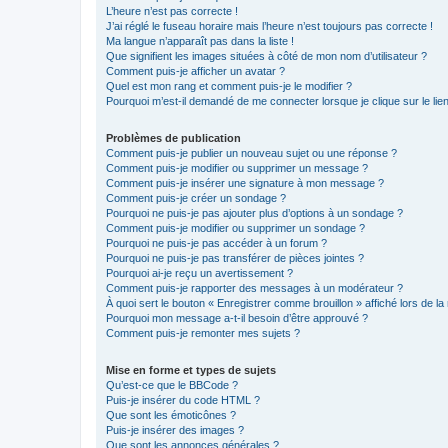
L’heure n’est pas correcte !
J’ai réglé le fuseau horaire mais l’heure n’est toujours pas correcte !
Ma langue n’apparaît pas dans la liste !
Que signifient les images situées à côté de mon nom d’utilisateur ?
Comment puis-je afficher un avatar ?
Quel est mon rang et comment puis-je le modifier ?
Pourquoi m’est-il demandé de me connecter lorsque je clique sur le lien 
Problèmes de publication
Comment puis-je publier un nouveau sujet ou une réponse ?
Comment puis-je modifier ou supprimer un message ?
Comment puis-je insérer une signature à mon message ?
Comment puis-je créer un sondage ?
Pourquoi ne puis-je pas ajouter plus d’options à un sondage ?
Comment puis-je modifier ou supprimer un sondage ?
Pourquoi ne puis-je pas accéder à un forum ?
Pourquoi ne puis-je pas transférer de pièces jointes ?
Pourquoi ai-je reçu un avertissement ?
Comment puis-je rapporter des messages à un modérateur ?
À quoi sert le bouton « Enregistrer comme brouillon » affiché lors de la 
Pourquoi mon message a-t-il besoin d’être approuvé ?
Comment puis-je remonter mes sujets ?
Mise en forme et types de sujets
Qu’est-ce que le BBCode ?
Puis-je insérer du code HTML ?
Que sont les émoticônes ?
Puis-je insérer des images ?
Que sont les annonces générales ?