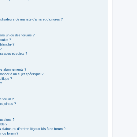
lisateurs de ma liste d’amis et d’ignorés ?
ans un ou des forums ?
sultat ?
blanche ?!
?
ssages et sujets ?
t les abonnements ?
onner à un sujet spécifique ?
ifique ?
 ?
ce forum ?
s jointes ?
cussions ?
ible ?
 d’abus ou d’ordres légaux liés à ce forum ?
r du forum ?