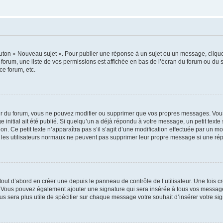
outon « Nouveau sujet ». Pour publier une réponse à un sujet ou un message, cliqu
 forum, une liste de vos permissions est affichée en bas de l’écran du forum ou du
ce forum, etc.
r du forum, vous ne pouvez modifier ou supprimer que vos propres messages. Vou
 initial ait été publié. Si quelqu’un a déjà répondu à votre message, un petit text
ion. Ce petit texte n’apparaîtra pas s’il s’agit d’une modification effectuée par un 
ue les utilisateurs normaux ne peuvent pas supprimer leur propre message si une ré
ut d’abord en créer une depuis le panneau de contrôle de l’utilisateur. Une fois c
ure. Vous pouvez également ajouter une signature qui sera insérée à tous vos mess
 vous sera plus utile de spécifier sur chaque message votre souhait d’insérer votre si