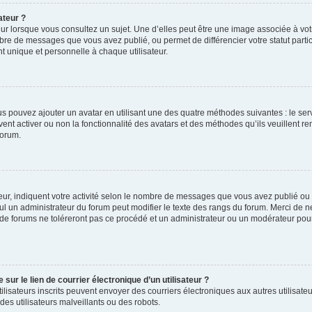
ateur ?
ur lorsque vous consultez un sujet. Une d’elles peut être une image associée à vo
mbre de messages que vous avez publié, ou permet de différencier votre statut parti
 unique et personnelle à chaque utilisateur.
ous pouvez ajouter un avatar en utilisant une des quatre méthodes suivantes : le serv
ent activer ou non la fonctionnalité des avatars et des méthodes qu’ils veuillent ren
forum.
ur, indiquent votre activité selon le nombre de messages que vous avez publié ou id
eul un administrateur du forum peut modifier le texte des rangs du forum. Merci de 
de forums ne toléreront pas ce procédé et un administrateur ou un modérateur pou
ur le lien de courrier électronique d’un utilisateur ?
s utilisateurs inscrits peuvent envoyer des courriers électroniques aux autres utili
es utilisateurs malveillants ou des robots.