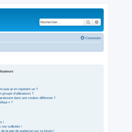
Rechercher
Recherche avancé
Connexion
lisateurs
t puis-je en rejoindre un ?
 groupe d’utilisateurs ?
araissent dans une couleur différente ?
défaut » ?
s !
non sollicités !
e de la part de quelqu’un sur ce forum !