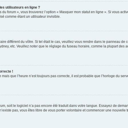
s utilisateurs en ligne ?
s du forum », vous trouverez l’option « Masquer mon statut en ligne ». Si vous activ
é comme étant un utilisateur invisible.
aire différent du vôtre. Si tel était le cas, veuillez vous rendre dans le panneau de co
ey, etc. Veuillez noter que le réglage du fuseau horaire, comme la plupart des autr
orrecte !
 mais que l’heure n’est toujours pas correcte, il est probable que l’horloge du serve
orum, soit le logiciel n’a pas encore été traduit dans votre langue. Essayez de deman
 n’existe pas, vous êtes libre de vous porter volontaire et commencer une nouvelle t