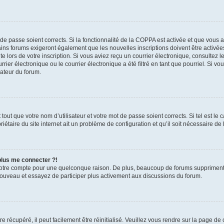
t de passe soient corrects. Si la fonctionnalité de la COPPA est activée et que vous 
ains forums exigeront également que les nouvelles inscriptions doivent être activée
te lors de votre inscription. Si vous aviez reçu un courrier électronique, consultez l
r électronique ou le courrier électronique a été filtré en tant que pourriel. Si vo
rateur du forum.
out que votre nom d’utilisateur et votre mot de passe soient corrects. Si tel est le
iétaire du site internet ait un problème de configuration et qu’il soit nécessaire de l
 plus me connecter ?!
votre compte pour une quelconque raison. De plus, beaucoup de forums suppriment pér
 nouveau et essayez de participer plus activement aux discussions du forum.
 récupéré, il peut facilement être réinitialisé. Veuillez vous rendre sur la page de