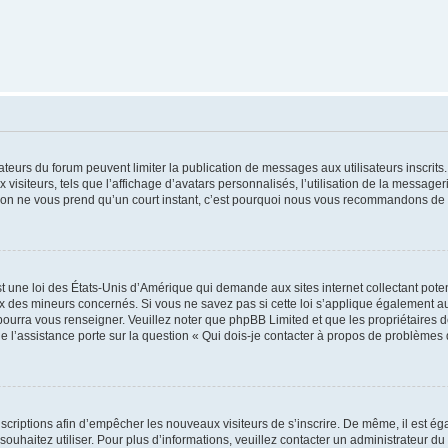
trateurs du forum peuvent limiter la publication de messages aux utilisateurs inscri
visiteurs, tels que l’affichage d’avatars personnalisés, l’utilisation de la messager
ription ne vous prend qu’un court instant, c’est pourquoi nous vous recommandons de l
t une loi des États-Unis d’Amérique qui demande aux sites internet collectant pot
 des mineurs concernés. Si vous ne savez pas si cette loi s’applique également au
 pourra vous renseigner. Veuillez noter que phpBB Limited et que les propriétaires
ue l’assistance porte sur la question « Qui dois-je contacter à propos de problèmes 
inscriptions afin d’empêcher les nouveaux visiteurs de s’inscrire. De même, il est é
s souhaitez utiliser. Pour plus d’informations, veuillez contacter un administrateur du