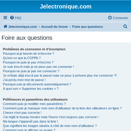
Jelectronique.com
FAQ
Connexion
R
Jelectronique.com
Accueil du forum
Foire aux questions
e
Foire aux questions
c
h
Problèmes de connexion et d’inscription
Pourquoi ai-je besoin de m’inscrire ?
e
Qu’est-ce que la COPPA ?
r
Pourquoi ne puis-je pas m’inscrire ?
Je suis inscrit mais je ne peux pas me connecter !
c
Pourquoi ne puis-je pas me connecter ?
Je m’étais déjà inscrit par le passé mais ne peux à présent plus me connecter ?!
h
J’ai perdu mon mot de passe !
e
Pourquoi suis-je déconnecté automatiquement ?
À quoi sert « Supprimer les cookies » ?
r
Préférences et paramètres des utilisateurs
Comment puis-je modifier mes paramètres ?
Comment puis-je masquer mon nom d’utilisateur de la liste des utilisateurs en ligne ?
L’heure n’est pas correcte !
J’ai réglé le fuseau horaire mais l’heure n’est toujours pas correcte !
Ma langue n’apparaît pas dans la liste !
Que signifient les images situées à côté de mon nom d’utilisateur ?
Comment puis-je afficher un avatar ?