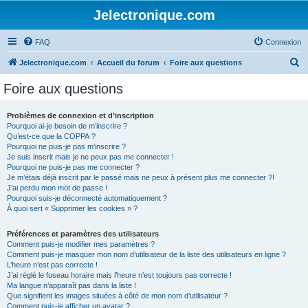
Jelectronique.com
FAQ
Connexion
R
Jelectronique.com
Accueil du forum
Foire aux questions
e
Foire aux questions
c
h
Problèmes de connexion et d’inscription
Pourquoi ai-je besoin de m’inscrire ?
e
Qu’est-ce que la COPPA ?
r
Pourquoi ne puis-je pas m’inscrire ?
Je suis inscrit mais je ne peux pas me connecter !
c
Pourquoi ne puis-je pas me connecter ?
Je m’étais déjà inscrit par le passé mais ne peux à présent plus me connecter ?!
h
J’ai perdu mon mot de passe !
e
Pourquoi suis-je déconnecté automatiquement ?
À quoi sert « Supprimer les cookies » ?
r
Préférences et paramètres des utilisateurs
Comment puis-je modifier mes paramètres ?
Comment puis-je masquer mon nom d’utilisateur de la liste des utilisateurs en ligne ?
L’heure n’est pas correcte !
J’ai réglé le fuseau horaire mais l’heure n’est toujours pas correcte !
Ma langue n’apparaît pas dans la liste !
Que signifient les images situées à côté de mon nom d’utilisateur ?
Comment puis-je afficher un avatar ?