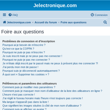
Jelectronique.com
FAQ
Connexion
R
Jelectronique.com
Accueil du forum
Foire aux questions
e
Foire aux questions
c
h
Problèmes de connexion et d’inscription
Pourquoi ai-je besoin de m’inscrire ?
e
Qu’est-ce que la COPPA ?
r
Pourquoi ne puis-je pas m’inscrire ?
Je suis inscrit mais je ne peux pas me connecter !
c
Pourquoi ne puis-je pas me connecter ?
Je m’étais déjà inscrit par le passé mais ne peux à présent plus me connecter ?!
h
J’ai perdu mon mot de passe !
e
Pourquoi suis-je déconnecté automatiquement ?
À quoi sert « Supprimer les cookies » ?
r
Préférences et paramètres des utilisateurs
Comment puis-je modifier mes paramètres ?
Comment puis-je masquer mon nom d’utilisateur de la liste des utilisateurs en ligne ?
L’heure n’est pas correcte !
J’ai réglé le fuseau horaire mais l’heure n’est toujours pas correcte !
Ma langue n’apparaît pas dans la liste !
Que signifient les images situées à côté de mon nom d’utilisateur ?
Comment puis-je afficher un avatar ?