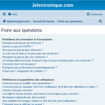
Jelectronique.com
FAQ
Connexion
R
Jelectronique.com
Accueil du forum
Foire aux questions
e
Foire aux questions
c
h
Problèmes de connexion et d’inscription
Pourquoi ai-je besoin de m’inscrire ?
e
Qu’est-ce que la COPPA ?
r
Pourquoi ne puis-je pas m’inscrire ?
Je suis inscrit mais je ne peux pas me connecter !
c
Pourquoi ne puis-je pas me connecter ?
Je m’étais déjà inscrit par le passé mais ne peux à présent plus me connecter ?!
h
J’ai perdu mon mot de passe !
e
Pourquoi suis-je déconnecté automatiquement ?
À quoi sert « Supprimer les cookies » ?
r
Préférences et paramètres des utilisateurs
Comment puis-je modifier mes paramètres ?
Comment puis-je masquer mon nom d’utilisateur de la liste des utilisateurs en ligne ?
L’heure n’est pas correcte !
J’ai réglé le fuseau horaire mais l’heure n’est toujours pas correcte !
Ma langue n’apparaît pas dans la liste !
Que signifient les images situées à côté de mon nom d’utilisateur ?
Comment puis-je afficher un avatar ?