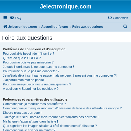
Jelectronique.com
FAQ
Connexion
R
Jelectronique.com
Accueil du forum
Foire aux questions
e
Foire aux questions
c
h
Problèmes de connexion et d’inscription
Pourquoi ai-je besoin de m’inscrire ?
e
Qu’est-ce que la COPPA ?
r
Pourquoi ne puis-je pas m’inscrire ?
Je suis inscrit mais je ne peux pas me connecter !
c
Pourquoi ne puis-je pas me connecter ?
Je m’étais déjà inscrit par le passé mais ne peux à présent plus me connecter ?!
h
J’ai perdu mon mot de passe !
e
Pourquoi suis-je déconnecté automatiquement ?
À quoi sert « Supprimer les cookies » ?
r
Préférences et paramètres des utilisateurs
Comment puis-je modifier mes paramètres ?
Comment puis-je masquer mon nom d’utilisateur de la liste des utilisateurs en ligne ?
L’heure n’est pas correcte !
J’ai réglé le fuseau horaire mais l’heure n’est toujours pas correcte !
Ma langue n’apparaît pas dans la liste !
Que signifient les images situées à côté de mon nom d’utilisateur ?
Comment puis-je afficher un avatar ?