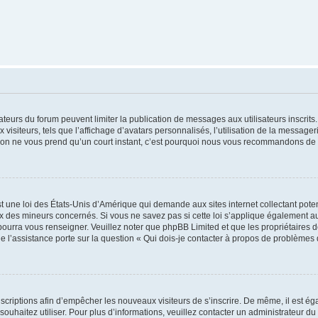
trateurs du forum peuvent limiter la publication de messages aux utilisateurs inscri
visiteurs, tels que l’affichage d’avatars personnalisés, l’utilisation de la messager
ription ne vous prend qu’un court instant, c’est pourquoi nous vous recommandons de l
t une loi des États-Unis d’Amérique qui demande aux sites internet collectant pot
 des mineurs concernés. Si vous ne savez pas si cette loi s’applique également au
 pourra vous renseigner. Veuillez noter que phpBB Limited et que les propriétaires
ue l’assistance porte sur la question « Qui dois-je contacter à propos de problèmes 
inscriptions afin d’empêcher les nouveaux visiteurs de s’inscrire. De même, il est é
s souhaitez utiliser. Pour plus d’informations, veuillez contacter un administrateur du