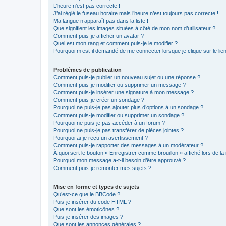
L’heure n’est pas correcte !
J’ai réglé le fuseau horaire mais l’heure n’est toujours pas correcte !
Ma langue n’apparaît pas dans la liste !
Que signifient les images situées à côté de mon nom d’utilisateur ?
Comment puis-je afficher un avatar ?
Quel est mon rang et comment puis-je le modifier ?
Pourquoi m’est-il demandé de me connecter lorsque je clique sur le lien 
Problèmes de publication
Comment puis-je publier un nouveau sujet ou une réponse ?
Comment puis-je modifier ou supprimer un message ?
Comment puis-je insérer une signature à mon message ?
Comment puis-je créer un sondage ?
Pourquoi ne puis-je pas ajouter plus d’options à un sondage ?
Comment puis-je modifier ou supprimer un sondage ?
Pourquoi ne puis-je pas accéder à un forum ?
Pourquoi ne puis-je pas transférer de pièces jointes ?
Pourquoi ai-je reçu un avertissement ?
Comment puis-je rapporter des messages à un modérateur ?
À quoi sert le bouton « Enregistrer comme brouillon » affiché lors de la 
Pourquoi mon message a-t-il besoin d’être approuvé ?
Comment puis-je remonter mes sujets ?
Mise en forme et types de sujets
Qu’est-ce que le BBCode ?
Puis-je insérer du code HTML ?
Que sont les émoticônes ?
Puis-je insérer des images ?
Que sont les annonces générales ?