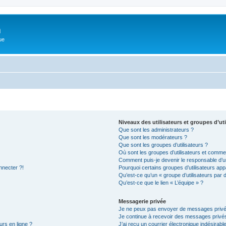
m
ue
Niveaux des utilisateurs et groupes d’uti
Que sont les administrateurs ?
Que sont les modérateurs ?
Que sont les groupes d’utilisateurs ?
Où sont les groupes d’utilisateurs et commen
Comment puis-je devenir le responsable d’un
nnecter ?!
Pourquoi certains groupes d’utilisateurs app
Qu’est-ce qu’un « groupe d’utilisateurs par 
Qu’est-ce que le lien « L’équipe » ?
Messagerie privée
Je ne peux pas envoyer de messages privé
Je continue à recevoir des messages privés 
urs en ligne ?
J’ai reçu un courrier électronique indésirabl