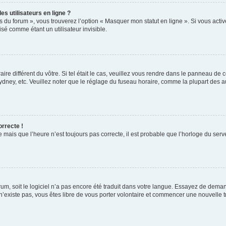
s utilisateurs en ligne ?
s du forum », vous trouverez l’option « Masquer mon statut en ligne ». Si vous activ
é comme étant un utilisateur invisible.
aire différent du vôtre. Si tel était le cas, veuillez vous rendre dans le panneau de co
ey, etc. Veuillez noter que le réglage du fuseau horaire, comme la plupart des autr
orrecte !
 mais que l’heure n’est toujours pas correcte, il est probable que l’horloge du serve
orum, soit le logiciel n’a pas encore été traduit dans votre langue. Essayez de deman
 n’existe pas, vous êtes libre de vous porter volontaire et commencer une nouvelle t