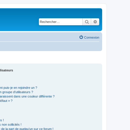
Rechercher
Recherche avancé
Connexion
lisateurs
t puis-je en rejoindre un ?
 groupe d’utilisateurs ?
araissent dans une couleur différente ?
défaut » ?
s !
non sollicités !
e de la part de quelqu’un sur ce forum !