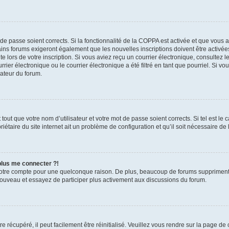
t de passe soient corrects. Si la fonctionnalité de la COPPA est activée et que vous 
ains forums exigeront également que les nouvelles inscriptions doivent être activée
te lors de votre inscription. Si vous aviez reçu un courrier électronique, consultez l
r électronique ou le courrier électronique a été filtré en tant que pourriel. Si vo
rateur du forum.
out que votre nom d’utilisateur et votre mot de passe soient corrects. Si tel est le
iétaire du site internet ait un problème de configuration et qu’il soit nécessaire de l
 plus me connecter ?!
votre compte pour une quelconque raison. De plus, beaucoup de forums suppriment pér
 nouveau et essayez de participer plus activement aux discussions du forum.
 récupéré, il peut facilement être réinitialisé. Veuillez vous rendre sur la page de