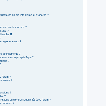
lisateurs de ma liste d’amis et d’ignorés ?
ans un ou des forums ?
sultat ?
blanche ?!
?
ssages et sujets ?
t les abonnements ?
onner à un sujet spécifique ?
ifique ?
 ?
ce forum ?
s jointes ?
cussions ?
ible ?
 d’abus ou d’ordres légaux liés à ce forum ?
r du forum ?