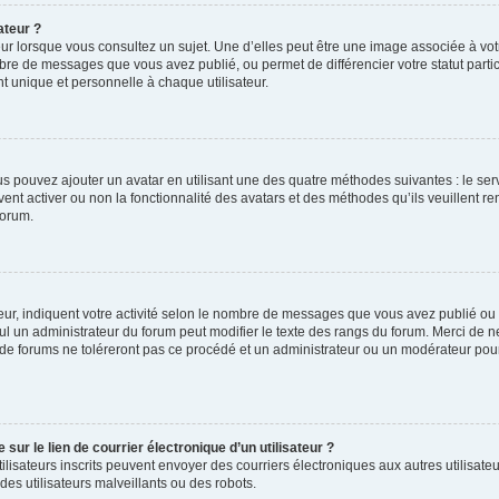
ateur ?
ur lorsque vous consultez un sujet. Une d’elles peut être une image associée à vo
mbre de messages que vous avez publié, ou permet de différencier votre statut parti
 unique et personnelle à chaque utilisateur.
ous pouvez ajouter un avatar en utilisant une des quatre méthodes suivantes : le serv
ent activer ou non la fonctionnalité des avatars et des méthodes qu’ils veuillent ren
forum.
ur, indiquent votre activité selon le nombre de messages que vous avez publié ou id
eul un administrateur du forum peut modifier le texte des rangs du forum. Merci de 
de forums ne toléreront pas ce procédé et un administrateur ou un modérateur pou
ur le lien de courrier électronique d’un utilisateur ?
s utilisateurs inscrits peuvent envoyer des courriers électroniques aux autres utili
es utilisateurs malveillants ou des robots.