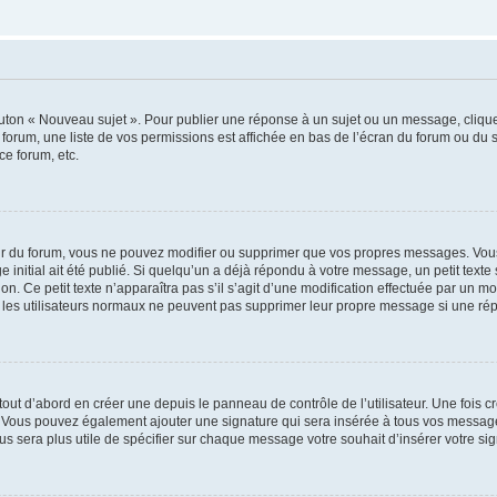
outon « Nouveau sujet ». Pour publier une réponse à un sujet ou un message, cliqu
 forum, une liste de vos permissions est affichée en bas de l’écran du forum ou du
ce forum, etc.
r du forum, vous ne pouvez modifier ou supprimer que vos propres messages. Vou
 initial ait été publié. Si quelqu’un a déjà répondu à votre message, un petit text
ion. Ce petit texte n’apparaîtra pas s’il s’agit d’une modification effectuée par un 
ue les utilisateurs normaux ne peuvent pas supprimer leur propre message si une ré
ut d’abord en créer une depuis le panneau de contrôle de l’utilisateur. Une fois c
ure. Vous pouvez également ajouter une signature qui sera insérée à tous vos mess
 vous sera plus utile de spécifier sur chaque message votre souhait d’insérer votre si