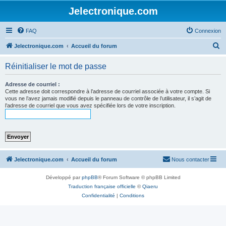
Jelectronique.com
FAQ
Connexion
R
Jelectronique.com
Accueil du forum
e
Réinitialiser le mot de passe
c
h
Adresse de courriel :
Cette adresse doit correspondre à l’adresse de courriel associée à votre compte. Si
e
vous ne l’avez jamais modifié depuis le panneau de contrôle de l’utilisateur, il s’agit de
l’adresse de courriel que vous avez spécifiée lors de votre inscription.
r
c
h
e
r
Jelectronique.com
Accueil du forum
Nous contacter
Développé par
phpBB
® Forum Software © phpBB Limited
Traduction française officielle
©
Qiaeru
Confidentialité
|
Conditions