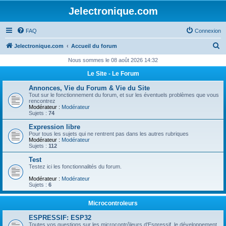
Jelectronique.com
FAQ
Connexion
R
Jelectronique.com
Accueil du forum
e
Nous sommes le 08 août 2026 14:32
c
Le Site - Le Forum
h
Annonces, Vie du Forum & Vie du Site
e
Tout sur le fonctionnement du forum, et sur les éventuels problèmes que vous
rencontrez
r
Modérateur :
Modérateur
Sujets :
74
c
Expression libre
h
Pour tous les sujets qui ne rentrent pas dans les autres rubriques
Modérateur :
Modérateur
e
Sujets :
112
r
Test
Testez ici les fonctionnalités du forum.
Modérateur :
Modérateur
Sujets :
6
Microcontroleurs
ESPRESSIF: ESP32
Toutes vos questions sur les microcontrôleurs d'Espressif, le développement,