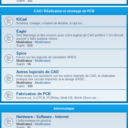
Sujets :
101
CAO / Réalisation et montage de PCB
KiCad
Schéma, routage, création de librairie, script etc ...
Eagle
Des Warnings et des erreurs avec votre logiciel de CAO préféré ? On devrait
pouvoir y faire quelque chose.
Modérateur :
Modérateur
Sujets :
510
Spice
Forum sur les logiciels de simulation SPICE
Modérateur :
Modérateur
Sujets :
55
Autres logiciels de CAO
Pour toutes vos questions sur les autres logiciels de CAO, la réalisation
pratique des circuits imprimés et le design d'ASIC.
Modérateur :
Modérateur
Sujets :
195
Fabrication de PCB
Eurocircuit, JLCPCB, PCBWay, Multi-CB, Würth Direct etc ...
Informatique
Hardware - Software - Internet
L'informatique en général
Modérateur :
Modérateur
Sujets :
81