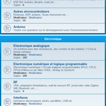
ESP IDF, Arduino, librairie, code etc ...
Sujets :
6
Autres microcontroleurs
Renesas, NXP, arduino, Texas Instrument etc ...
Modérateur :
Modérateur
Sujets :
59
Arduino
Toutes vos questions sur le développement avec l'environnement Arduino
Electronique
Electronique analogique
Un schéma avec des résistances, des condos et des bobines ? C’est la
bonne rubrique.
Modérateur :
Modérateur
Sujets :
288
Electronique numérique et logique programmable
Electronique numérique / Circuits logiques programmables EPLD, CPLD,
FPGA d'Altera ou de Xilinx VHDL, Verilog ou SystemC
Modérateur :
Modérateur
Sujets :
286
RF
VNA, adaptation d'impédance, outil de mesure RF, protocoles radio Zigbee,
Wifi, Bluetooth, etc ....
Sujets :
8
Interfaces
Interfaces électroniques séries, parallèles, USB etc
Modérateur :
Modérateur