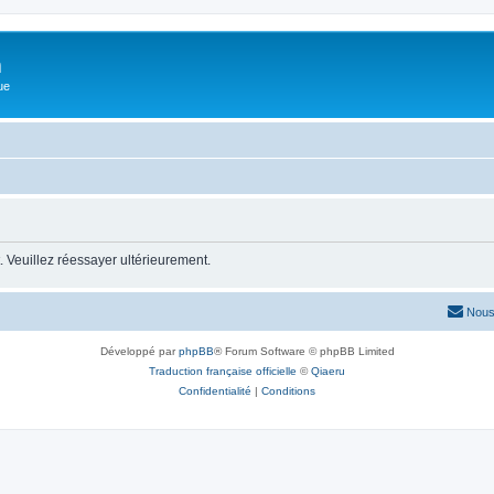
m
ue
 Veuillez réessayer ultérieurement.
Nous
Développé par
phpBB
® Forum Software © phpBB Limited
Traduction française officielle
©
Qiaeru
Confidentialité
|
Conditions