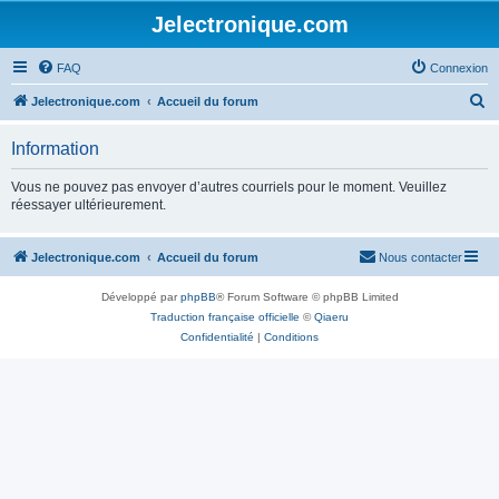
Jelectronique.com
FAQ
Connexion
R
Jelectronique.com
Accueil du forum
e
Information
c
h
Vous ne pouvez pas envoyer d’autres courriels pour le moment. Veuillez
réessayer ultérieurement.
e
r
Jelectronique.com
Accueil du forum
Nous contacter
c
h
Développé par
phpBB
® Forum Software © phpBB Limited
e
Traduction française officielle
©
Qiaeru
Confidentialité
|
Conditions
r