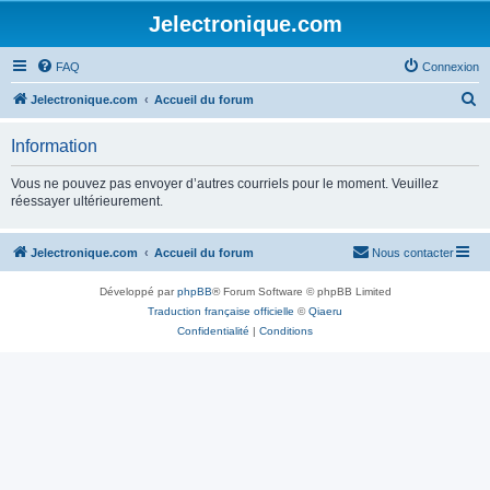
Jelectronique.com
FAQ
Connexion
R
Jelectronique.com
Accueil du forum
e
Information
c
h
Vous ne pouvez pas envoyer d’autres courriels pour le moment. Veuillez
réessayer ultérieurement.
e
r
Jelectronique.com
Accueil du forum
Nous contacter
c
h
Développé par
phpBB
® Forum Software © phpBB Limited
e
Traduction française officielle
©
Qiaeru
Confidentialité
|
Conditions
r