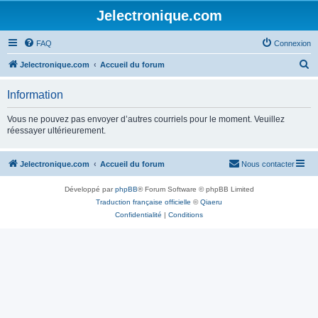
Jelectronique.com
FAQ
Connexion
R
Jelectronique.com
Accueil du forum
e
Information
c
h
Vous ne pouvez pas envoyer d’autres courriels pour le moment. Veuillez
réessayer ultérieurement.
e
r
Jelectronique.com
Accueil du forum
Nous contacter
c
h
Développé par
phpBB
® Forum Software © phpBB Limited
e
Traduction française officielle
©
Qiaeru
Confidentialité
|
Conditions
r