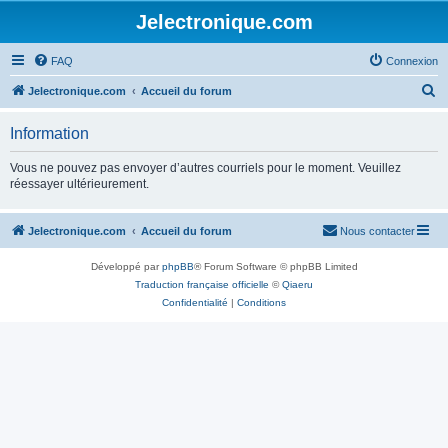
Jelectronique.com
FAQ
Connexion
R
Jelectronique.com
Accueil du forum
e
Information
c
h
Vous ne pouvez pas envoyer d’autres courriels pour le moment. Veuillez
réessayer ultérieurement.
e
r
Jelectronique.com
Accueil du forum
Nous contacter
c
h
Développé par
phpBB
® Forum Software © phpBB Limited
e
Traduction française officielle
©
Qiaeru
Confidentialité
|
Conditions
r