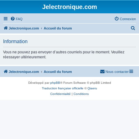
Jelectronique.com
FAQ
Connexion
R
Jelectronique.com
Accueil du forum
e
Information
c
h
Vous ne pouvez pas envoyer d’autres courriels pour le moment. Veuillez
réessayer ultérieurement.
e
r
Jelectronique.com
Accueil du forum
Nous contacter
c
h
Développé par
phpBB
® Forum Software © phpBB Limited
e
Traduction française officielle
©
Qiaeru
Confidentialité
|
Conditions
r