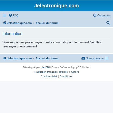
Jelectronique.com
FAQ
Connexion
R
Jelectronique.com
Accueil du forum
e
Information
c
h
Vous ne pouvez pas envoyer d’autres courriels pour le moment. Veuillez
réessayer ultérieurement.
e
r
Jelectronique.com
Accueil du forum
Nous contacter
c
h
Développé par
phpBB
® Forum Software © phpBB Limited
e
Traduction française officielle
©
Qiaeru
Confidentialité
|
Conditions
r