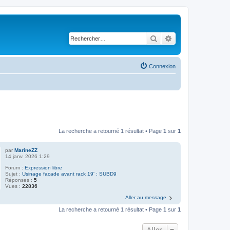
Rechercher
Recherche avancé
Connexion
La recherche a retourné 1 résultat • Page
1
sur
1
par
MarineZZ
14 janv. 2026 1:29
Forum :
Expression libre
Sujet :
Usinage facade avant rack 19' : SUBD9
Réponses :
5
Vues :
22836
Aller au message
La recherche a retourné 1 résultat • Page
1
sur
1
Aller