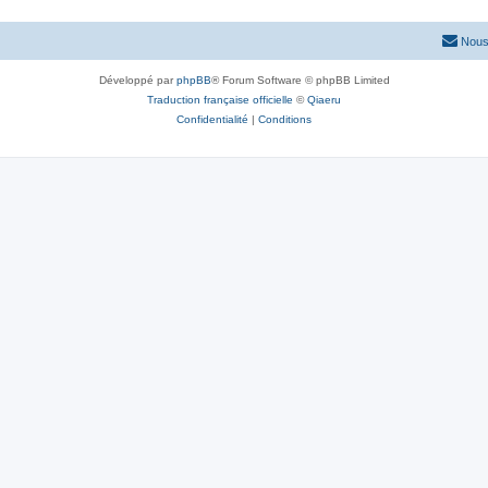
Nous
Développé par
phpBB
® Forum Software © phpBB Limited
Traduction française officielle
©
Qiaeru
Confidentialité
|
Conditions