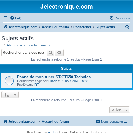
Jelectronique.com
FAQ
Connexion
R
Jelectronique.com
Accueil du forum
Rechercher
Sujets actifs
e
Sujets actifs
c
Aller sur la recherche avancée
h
Rechercher
Recherche avancée
e
La recherche a retourné 1 résultat • Page
1
sur
1
r
Sujets
c
Panne de mon tuner ST-GT650 Technics
h
Dernier message par
Finick
«
05 août 2026 18:38
e
Publié dans
RF
r
La recherche a retourné 1 résultat • Page
1
sur
1
Aller
Jelectronique.com
Accueil du forum
Nous contacter
Développé par
phpBB
® Forum Software © phpBB Limited