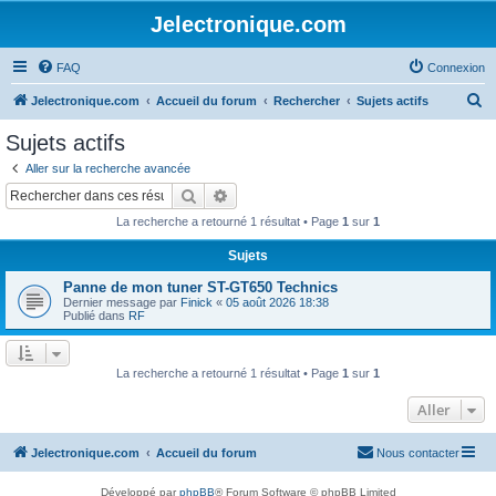
Jelectronique.com
FAQ
Connexion
R
Jelectronique.com
Accueil du forum
Rechercher
Sujets actifs
e
Sujets actifs
c
Aller sur la recherche avancée
h
Rechercher
Recherche avancée
e
La recherche a retourné 1 résultat • Page
1
sur
1
r
Sujets
c
Panne de mon tuner ST-GT650 Technics
h
Dernier message par
Finick
«
05 août 2026 18:38
e
Publié dans
RF
r
La recherche a retourné 1 résultat • Page
1
sur
1
Aller
Jelectronique.com
Accueil du forum
Nous contacter
Développé par
phpBB
® Forum Software © phpBB Limited