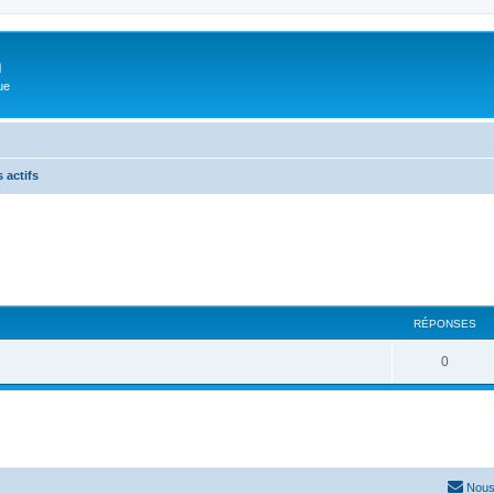
m
ue
 actifs
RÉPONSES
0
Nous