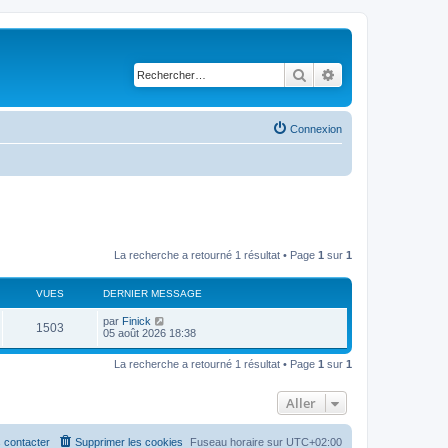
Rechercher
Recherche avancé
Connexion
La recherche a retourné 1 résultat • Page
1
sur
1
VUES
DERNIER MESSAGE
par
Finick
1503
05 août 2026 18:38
La recherche a retourné 1 résultat • Page
1
sur
1
Aller
 contacter
Supprimer les cookies
Fuseau horaire sur
UTC+02:00