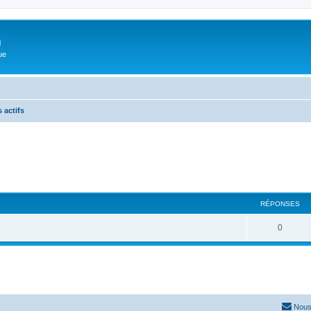
m
ue
 actifs
RÉPONSES
0
Nous