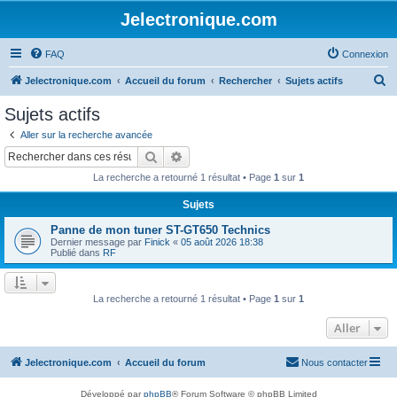
Jelectronique.com
FAQ
Connexion
R
Jelectronique.com
Accueil du forum
Rechercher
Sujets actifs
e
Sujets actifs
c
Aller sur la recherche avancée
h
Rechercher
Recherche avancée
e
La recherche a retourné 1 résultat • Page
1
sur
1
r
Sujets
c
Panne de mon tuner ST-GT650 Technics
h
Dernier message par
Finick
«
05 août 2026 18:38
e
Publié dans
RF
r
La recherche a retourné 1 résultat • Page
1
sur
1
Aller
Jelectronique.com
Accueil du forum
Nous contacter
Développé par
phpBB
® Forum Software © phpBB Limited