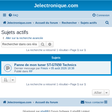
Jelectronique.com
FAQ
Connexion
R
Jelectronique.com
Accueil du forum
Rechercher
Sujets actifs
e
Sujets actifs
c
Aller sur la recherche avancée
h
Rechercher
Recherche avancée
e
La recherche a retourné 1 résultat • Page
1
sur
1
r
Sujets
c
Panne de mon tuner ST-GT650 Technics
h
Dernier message par
Finick
«
05 août 2026 18:38
e
Publié dans
RF
r
La recherche a retourné 1 résultat • Page
1
sur
1
Aller
Jelectronique.com
Accueil du forum
Nous contacter
Développé par
phpBB
® Forum Software © phpBB Limited