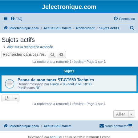
Jelectronique.com
FAQ
Connexion
R
Jelectronique.com
Accueil du forum
Rechercher
Sujets actifs
e
Sujets actifs
c
Aller sur la recherche avancée
h
Rechercher
Recherche avancée
e
La recherche a retourné 1 résultat • Page
1
sur
1
r
Sujets
c
Panne de mon tuner ST-GT650 Technics
h
Dernier message par
Finick
«
05 août 2026 18:38
e
Publié dans
RF
r
La recherche a retourné 1 résultat • Page
1
sur
1
Aller
Jelectronique.com
Accueil du forum
Nous contacter
Développé par
phpBB
® Forum Software © phpBB Limited