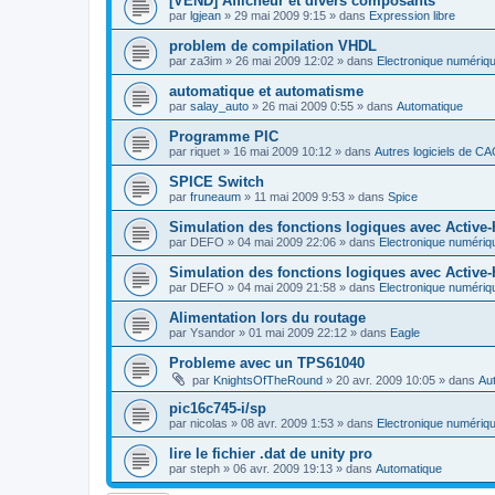
[VEND] Afficheur et divers composants
par
lgjean
»
29 mai 2009 9:15
» dans
Expression libre
problem de compilation VHDL
par
za3im
»
26 mai 2009 12:02
» dans
Electronique numériq
automatique et automatisme
par
salay_auto
»
26 mai 2009 0:55
» dans
Automatique
Programme PIC
par
riquet
»
16 mai 2009 10:12
» dans
Autres logiciels de C
SPICE Switch
par
fruneaum
»
11 mai 2009 9:53
» dans
Spice
Simulation des fonctions logiques avec Active
par
DEFO
»
04 mai 2009 22:06
» dans
Electronique numériq
Simulation des fonctions logiques avec Active
par
DEFO
»
04 mai 2009 21:58
» dans
Electronique numériq
Alimentation lors du routage
par
Ysandor
»
01 mai 2009 22:12
» dans
Eagle
Probleme avec un TPS61040
par
KnightsOfTheRound
»
20 avr. 2009 10:05
» dans
Aut
pic16c745-i/sp
par
nicolas
»
08 avr. 2009 1:53
» dans
Electronique numériq
lire le fichier .dat de unity pro
par
steph
»
06 avr. 2009 19:13
» dans
Automatique