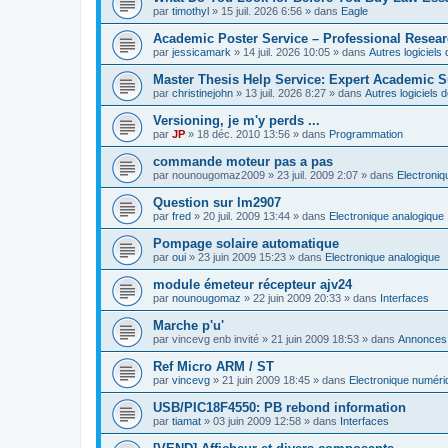
par
timothyl
»
15 juil. 2026 6:56
» dans
Eagle
Academic Poster Service – Professional Resea
par
jessicamark
»
14 juil. 2026 10:05
» dans
Autres logiciel
Master Thesis Help Service: Expert Academic S
par
christinejohn
»
13 juil. 2026 8:27
» dans
Autres logiciels
Versioning, je m'y perds ...
par
JP
»
18 déc. 2010 13:56
» dans
Programmation
commande moteur pas a pas
par
nounougomaz2009
»
23 juil. 2009 2:07
» dans
Electroni
Question sur lm2907
par
fred
»
20 juil. 2009 13:44
» dans
Electronique analogique
Pompage solaire automatique
par
oui
»
23 juin 2009 15:23
» dans
Electronique analogique
module émeteur récepteur ajv24
par
nounougomaz
»
22 juin 2009 20:33
» dans
Interfaces
Marche p'u'
par
vincevg enb invité
»
21 juin 2009 18:53
» dans
Annonces,
Ref Micro ARM / ST
par
vincevg
»
21 juin 2009 18:45
» dans
Electronique numéri
USB/PIC18F4550: PB rebond information
par
tiamat
»
03 juin 2009 12:58
» dans
Interfaces