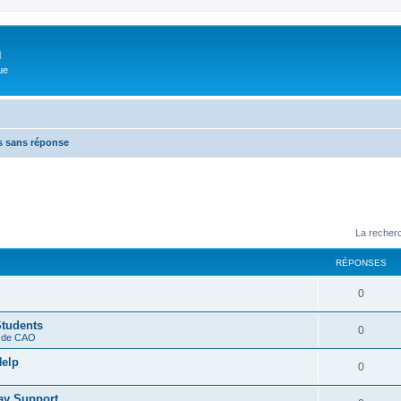
m
ue
s sans réponse
La recherc
RÉPONSES
0
Students
0
s de CAO
Help
0
ay Support