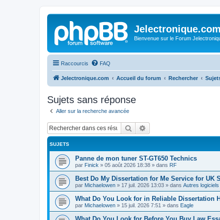
Jelectronique.co
Bienvenue sur le Forum Jelectroniq
Raccourcis
FAQ
Jelectronique.com
Accueil du forum
Rechercher
Sujet
Sujets sans réponse
Aller sur la recherche avancée
Rechercher
Recherche avancée
SUJETS
Panne de mon tuner ST-GT650 Technics
par
Finick
»
05 août 2026 18:38
» dans
RF
Best Do My Dissertation for Me Service for UK 
par
Michaelowen
»
17 juil. 2026 13:03
» dans
Autres logiciel
What Do You Look for in Reliable Dissertation 
par
Michaelowen
»
15 juil. 2026 7:51
» dans
Eagle
What Do You Look for Before You Buy Law Ess