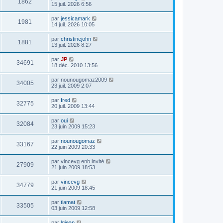
1862
15 juil. 2026 6:56
par
jessicamark
1981
14 juil. 2026 10:05
par
christinejohn
1881
13 juil. 2026 8:27
par
JP
34691
18 déc. 2010 13:56
par
nounougomaz2009
34005
23 juil. 2009 2:07
par
fred
32775
20 juil. 2009 13:44
par
oui
32084
23 juin 2009 15:23
par
nounougomaz
33167
22 juin 2009 20:33
par
vincevg enb invité
27909
21 juin 2009 18:53
par
vincevg
34779
21 juin 2009 18:45
par
tiamat
33505
03 juin 2009 12:58
par
lgjean