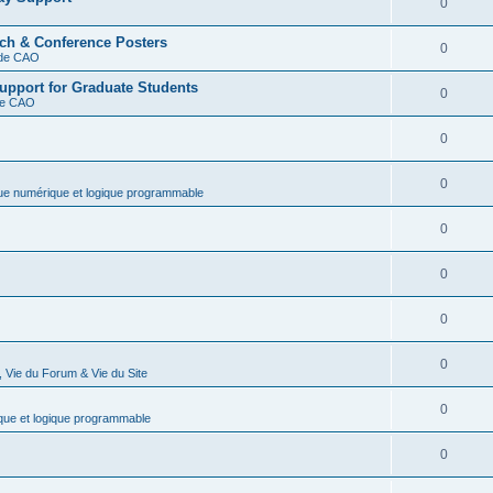
0
rch & Conference Posters
0
s de CAO
upport for Graduate Students
0
 de CAO
0
0
que numérique et logique programmable
0
0
0
0
 Vie du Forum & Vie du Site
0
que et logique programmable
0