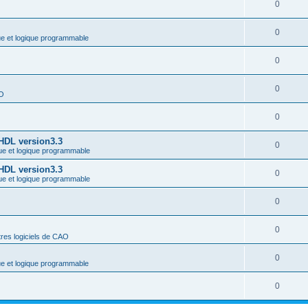
0
0
ue et logique programmable
0
0
AO
0
-HDL version3.3
0
ue et logique programmable
-HDL version3.3
0
ue et logique programmable
0
0
res logiciels de CAO
0
ue et logique programmable
0