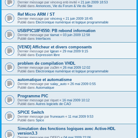
Dernier message par
vincevg enb invité
«
21 juin 2009 18:53
Publié dans
Annonces, Vie du Forum & Vie du Site
Ref Micro ARM / ST
Dernier message par
vincevg
«
21 juin 2009 18:45
Publié dans
Electronique numérique et logique programmable
USB/PIC18F4550: PB rebond information
Dernier message par
tiamat
«
03 juin 2009 12:58
Publié dans
Interfaces
[VEND] Afficheur et divers composants
Dernier message par
lgjean
«
29 mai 2009 9:15
Publié dans
Expression libre
problem de compilation VHDL
Dernier message par
za3im
«
26 mai 2009 12:02
Publié dans
Electronique numérique et logique programmable
automatique et automatisme
Dernier message par
salay_auto
«
26 mai 2009 0:55
Publié dans
Automatique
Programme PIC
Dernier message par
riquet
«
16 mai 2009 10:12
Publié dans
Autres logiciels de CAO
SPICE Switch
Dernier message par
fruneaum
«
11 mai 2009 9:53
Publié dans
Spice
Simulation des fonctions logiques avec Active-HDL
version3.3
Dernier message par
DEFO
«
04 mai 2009 22:06