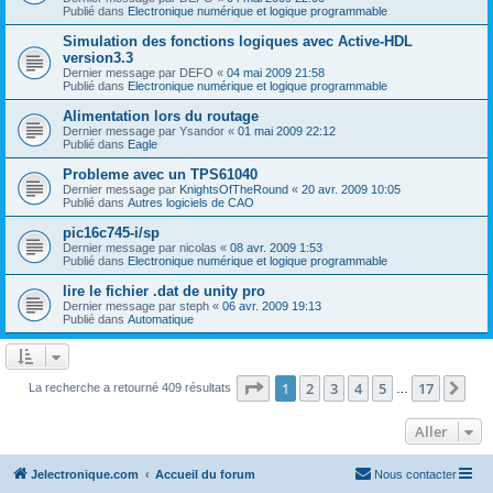
Publié dans
Electronique numérique et logique programmable
Simulation des fonctions logiques avec Active-HDL
version3.3
Dernier message par
DEFO
«
04 mai 2009 21:58
Publié dans
Electronique numérique et logique programmable
Alimentation lors du routage
Dernier message par
Ysandor
«
01 mai 2009 22:12
Publié dans
Eagle
Probleme avec un TPS61040
Dernier message par
KnightsOfTheRound
«
20 avr. 2009 10:05
Publié dans
Autres logiciels de CAO
pic16c745-i/sp
Dernier message par
nicolas
«
08 avr. 2009 1:53
Publié dans
Electronique numérique et logique programmable
lire le fichier .dat de unity pro
Dernier message par
steph
«
06 avr. 2009 19:13
Publié dans
Automatique
Page
1
sur
17
1
2
3
4
5
17
Sui
La recherche a retourné 409 résultats
…
Aller
Jelectronique.com
Accueil du forum
Nous contacter