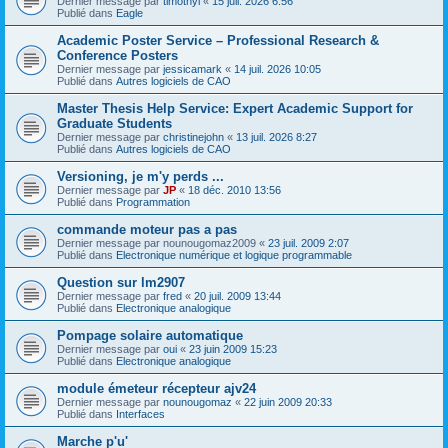
Dernier message par
timothyl
«
15 juil. 2026 6:56
Publié dans
Eagle
Academic Poster Service – Professional Research &
Conference Posters
Dernier message par
jessicamark
«
14 juil. 2026 10:05
Publié dans
Autres logiciels de CAO
Master Thesis Help Service: Expert Academic Support for
Graduate Students
Dernier message par
christinejohn
«
13 juil. 2026 8:27
Publié dans
Autres logiciels de CAO
Versioning, je m'y perds ...
Dernier message par
JP
«
18 déc. 2010 13:56
Publié dans
Programmation
commande moteur pas a pas
Dernier message par
nounougomaz2009
«
23 juil. 2009 2:07
Publié dans
Electronique numérique et logique programmable
Question sur lm2907
Dernier message par
fred
«
20 juil. 2009 13:44
Publié dans
Electronique analogique
Pompage solaire automatique
Dernier message par
oui
«
23 juin 2009 15:23
Publié dans
Electronique analogique
module émeteur récepteur ajv24
Dernier message par
nounougomaz
«
22 juin 2009 20:33
Publié dans
Interfaces
Marche p'u'