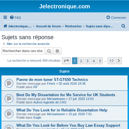
Jelectronique.com
FAQ
Connexion
R
Jelectronique.com
Accueil du forum
Rechercher
Sujets sans réponse
e
Sujets sans réponse
c
Aller sur la recherche avancée
h
Rechercher
Recherche avancée
e
Page
1
sur
17
1
2
3
4
5
17
Sui
La recherche a retourné 409 résultats
r
…
c
Sujets
h
Panne de mon tuner ST-GT650 Technics
e
Dernier message par
Finick
«
05 août 2026 18:38
Publié dans
RF
r
Best Do My Dissertation for Me Service for UK Students
Dernier message par
Michaelowen
«
17 juil. 2026 13:03
Publié dans
Autres logiciels de CAO
What Do You Look for in Reliable Dissertation Help
Dernier message par
Michaelowen
«
15 juil. 2026 7:51
Publié dans
Eagle
What Do You Look for Before You Buy Law Essay Support