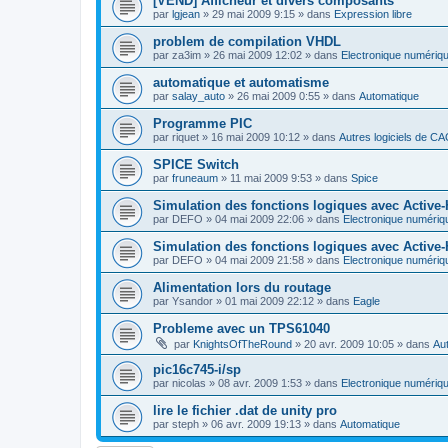
[VEND] Afficheur et divers composants
par
lgjean
»
29 mai 2009 9:15
» dans
Expression libre
problem de compilation VHDL
par
za3im
»
26 mai 2009 12:02
» dans
Electronique numériq
automatique et automatisme
par
salay_auto
»
26 mai 2009 0:55
» dans
Automatique
Programme PIC
par
riquet
»
16 mai 2009 10:12
» dans
Autres logiciels de C
SPICE Switch
par
fruneaum
»
11 mai 2009 9:53
» dans
Spice
Simulation des fonctions logiques avec Active
par
DEFO
»
04 mai 2009 22:06
» dans
Electronique numériq
Simulation des fonctions logiques avec Active
par
DEFO
»
04 mai 2009 21:58
» dans
Electronique numériq
Alimentation lors du routage
par
Ysandor
»
01 mai 2009 22:12
» dans
Eagle
Probleme avec un TPS61040
par
KnightsOfTheRound
»
20 avr. 2009 10:05
» dans
Aut
pic16c745-i/sp
par
nicolas
»
08 avr. 2009 1:53
» dans
Electronique numériq
lire le fichier .dat de unity pro
par
steph
»
06 avr. 2009 19:13
» dans
Automatique