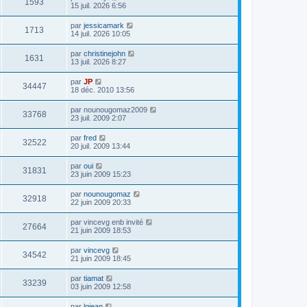
1593
15 juil. 2026 6:56
par
jessicamark
1713
14 juil. 2026 10:05
par
christinejohn
1631
13 juil. 2026 8:27
par
JP
34447
18 déc. 2010 13:56
par
nounougomaz2009
33768
23 juil. 2009 2:07
par
fred
32522
20 juil. 2009 13:44
par
oui
31831
23 juin 2009 15:23
par
nounougomaz
32918
22 juin 2009 20:33
par
vincevg enb invité
27664
21 juin 2009 18:53
par
vincevg
34542
21 juin 2009 18:45
par
tiamat
33239
03 juin 2009 12:58
par
lgjean