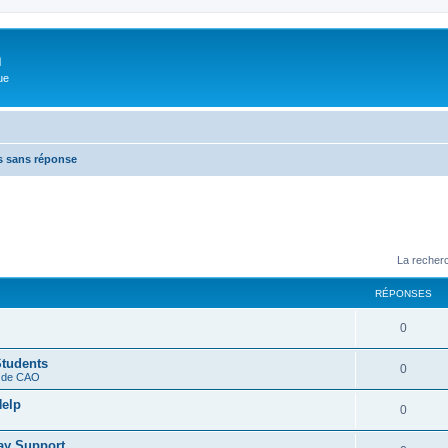
m
ue
s sans réponse
La recherc
RÉPONSES
0
Students
0
s de CAO
Help
0
ay Support