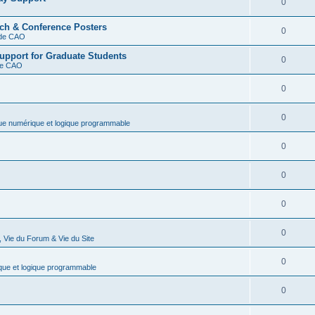
0
rch & Conference Posters
0
s de CAO
upport for Graduate Students
0
 de CAO
0
0
que numérique et logique programmable
0
0
0
0
 Vie du Forum & Vie du Site
0
que et logique programmable
0