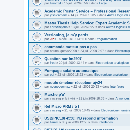
par
timothyl
»
15 juil. 2026 6:56
» dans
Eagle
Academic Poster Service – Professional Resea
par
jessicamark
»
14 juil. 2026 10:05
» dans
Autres logiciel
Master Thesis Help Service: Expert Academic S
par
christinejohn
»
13 juil. 2026 8:27
» dans
Autres logiciels
Versioning, je m'y perds ...
par
JP
»
18 déc. 2010 13:56
» dans
Programmation
commande moteur pas a pas
par
nounougomaz2009
»
23 juil. 2009 2:07
» dans
Electroni
Question sur lm2907
par
fred
»
20 juil. 2009 13:44
» dans
Electronique analogique
Pompage solaire automatique
par
oui
»
23 juin 2009 15:23
» dans
Electronique analogique
module émeteur récepteur ajv24
par
nounougomaz
»
22 juin 2009 20:33
» dans
Interfaces
Marche p'u'
par
vincevg enb invité
»
21 juin 2009 18:53
» dans
Annonces,
Ref Micro ARM / ST
par
vincevg
»
21 juin 2009 18:45
» dans
Electronique numéri
USB/PIC18F4550: PB rebond information
par
tiamat
»
03 juin 2009 12:58
» dans
Interfaces