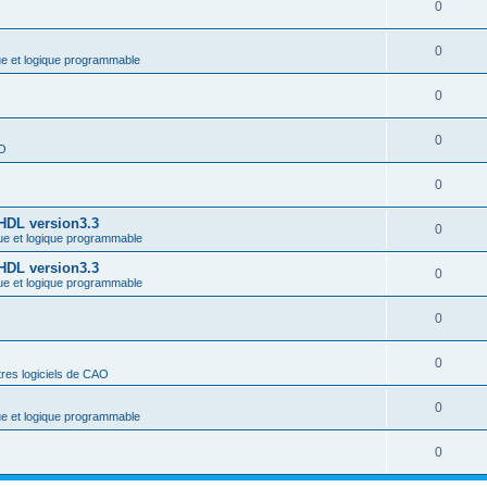
0
0
ue et logique programmable
0
0
AO
0
-HDL version3.3
0
ue et logique programmable
-HDL version3.3
0
ue et logique programmable
0
0
res logiciels de CAO
0
ue et logique programmable
0