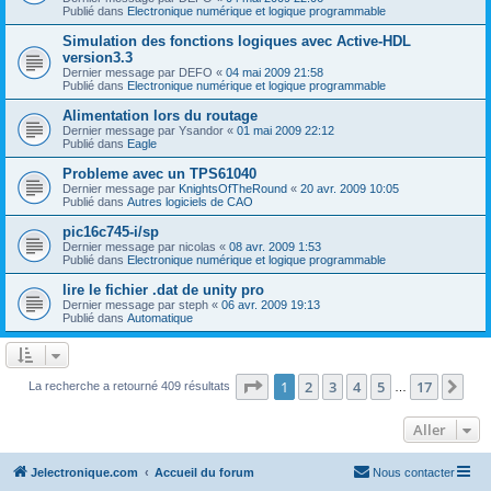
Publié dans
Electronique numérique et logique programmable
Simulation des fonctions logiques avec Active-HDL
version3.3
Dernier message par
DEFO
«
04 mai 2009 21:58
Publié dans
Electronique numérique et logique programmable
Alimentation lors du routage
Dernier message par
Ysandor
«
01 mai 2009 22:12
Publié dans
Eagle
Probleme avec un TPS61040
Dernier message par
KnightsOfTheRound
«
20 avr. 2009 10:05
Publié dans
Autres logiciels de CAO
pic16c745-i/sp
Dernier message par
nicolas
«
08 avr. 2009 1:53
Publié dans
Electronique numérique et logique programmable
lire le fichier .dat de unity pro
Dernier message par
steph
«
06 avr. 2009 19:13
Publié dans
Automatique
Page
1
sur
17
1
2
3
4
5
17
Sui
La recherche a retourné 409 résultats
…
Aller
Jelectronique.com
Accueil du forum
Nous contacter