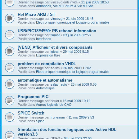
Dernier message par
vincevg enb invité
«
21 juin 2009 18:53
Publié dans
Annonces, Vie du Forum & Vie du Site
Ref Micro ARM / ST
Dernier message par
vincevg
«
21 juin 2009 18:45
Publié dans
Electronique numérique et logique programmable
USB/PIC18F4550: PB rebond information
Dernier message par
tiamat
«
03 juin 2009 12:58
Publié dans
Interfaces
[VEND] Afficheur et divers composants
Dernier message par
lgjean
«
29 mai 2009 9:15
Publié dans
Expression libre
problem de compilation VHDL
Dernier message par
za3im
«
26 mai 2009 12:02
Publié dans
Electronique numérique et logique programmable
automatique et automatisme
Dernier message par
salay_auto
«
26 mai 2009 0:55
Publié dans
Automatique
Programme PIC
Dernier message par
riquet
«
16 mai 2009 10:12
Publié dans
Autres logiciels de CAO
SPICE Switch
Dernier message par
fruneaum
«
11 mai 2009 9:53
Publié dans
Spice
Simulation des fonctions logiques avec Active-HDL
version3.3
Dernier message par
DEFO
«
04 mai 2009 22:06