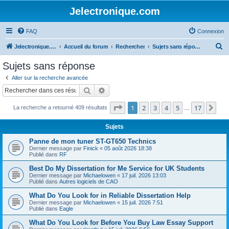
Jelectronique.com
FAQ
Connexion
R
Jelectronique.com
Accueil du forum
Rechercher
Sujets sans réponse
e
Sujets sans réponse
c
Aller sur la recherche avancée
h
Rechercher
Recherche avancée
e
Page
1
sur
17
1
2
3
4
5
17
Sui
La recherche a retourné 409 résultats
r
…
c
Sujets
h
Panne de mon tuner ST-GT650 Technics
e
Dernier message par
Finick
«
05 août 2026 18:38
Publié dans
RF
r
Best Do My Dissertation for Me Service for UK Students
Dernier message par
Michaelowen
«
17 juil. 2026 13:03
Publié dans
Autres logiciels de CAO
What Do You Look for in Reliable Dissertation Help
Dernier message par
Michaelowen
«
15 juil. 2026 7:51
Publié dans
Eagle
What Do You Look for Before You Buy Law Essay Support