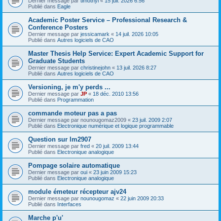
Dernier message par
timothyl
«
15 juil. 2026 6:56
Publié dans
Eagle
Academic Poster Service – Professional Research &
Conference Posters
Dernier message par
jessicamark
«
14 juil. 2026 10:05
Publié dans
Autres logiciels de CAO
Master Thesis Help Service: Expert Academic Support for
Graduate Students
Dernier message par
christinejohn
«
13 juil. 2026 8:27
Publié dans
Autres logiciels de CAO
Versioning, je m'y perds ...
Dernier message par
JP
«
18 déc. 2010 13:56
Publié dans
Programmation
commande moteur pas a pas
Dernier message par
nounougomaz2009
«
23 juil. 2009 2:07
Publié dans
Electronique numérique et logique programmable
Question sur lm2907
Dernier message par
fred
«
20 juil. 2009 13:44
Publié dans
Electronique analogique
Pompage solaire automatique
Dernier message par
oui
«
23 juin 2009 15:23
Publié dans
Electronique analogique
module émeteur récepteur ajv24
Dernier message par
nounougomaz
«
22 juin 2009 20:33
Publié dans
Interfaces
Marche p'u'