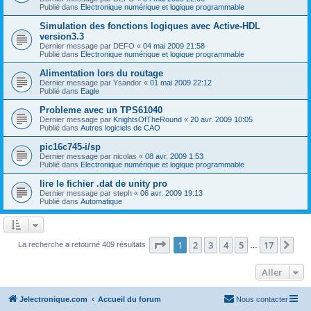
Publié dans
Electronique numérique et logique programmable
Simulation des fonctions logiques avec Active-HDL
version3.3
Dernier message par
DEFO
«
04 mai 2009 21:58
Publié dans
Electronique numérique et logique programmable
Alimentation lors du routage
Dernier message par
Ysandor
«
01 mai 2009 22:12
Publié dans
Eagle
Probleme avec un TPS61040
Dernier message par
KnightsOfTheRound
«
20 avr. 2009 10:05
Publié dans
Autres logiciels de CAO
pic16c745-i/sp
Dernier message par
nicolas
«
08 avr. 2009 1:53
Publié dans
Electronique numérique et logique programmable
lire le fichier .dat de unity pro
Dernier message par
steph
«
06 avr. 2009 19:13
Publié dans
Automatique
Page
1
sur
17
1
2
3
4
5
17
Sui
La recherche a retourné 409 résultats
…
Aller
Jelectronique.com
Accueil du forum
Nous contacter