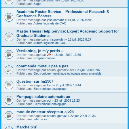
Dernier message par
timothyl
«
15 juil. 2026 6:56
Publié dans
Eagle
Academic Poster Service – Professional Research &
Conference Posters
Dernier message par
jessicamark
«
14 juil. 2026 10:05
Publié dans
Autres logiciels de CAO
Master Thesis Help Service: Expert Academic Support for
Graduate Students
Dernier message par
christinejohn
«
13 juil. 2026 8:27
Publié dans
Autres logiciels de CAO
Versioning, je m'y perds ...
Dernier message par
JP
«
18 déc. 2010 13:56
Publié dans
Programmation
commande moteur pas a pas
Dernier message par
nounougomaz2009
«
23 juil. 2009 2:07
Publié dans
Electronique numérique et logique programmable
Question sur lm2907
Dernier message par
fred
«
20 juil. 2009 13:44
Publié dans
Electronique analogique
Pompage solaire automatique
Dernier message par
oui
«
23 juin 2009 15:23
Publié dans
Electronique analogique
module émeteur récepteur ajv24
Dernier message par
nounougomaz
«
22 juin 2009 20:33
Publié dans
Interfaces
Marche p'u'