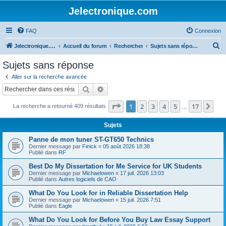
Jelectronique.com
FAQ
Connexion
R
Jelectronique.com
Accueil du forum
Rechercher
Sujets sans réponse
e
Sujets sans réponse
c
Aller sur la recherche avancée
h
Rechercher
Recherche avancée
e
Page
1
sur
17
1
2
3
4
5
17
Sui
La recherche a retourné 409 résultats
r
…
c
Sujets
h
Panne de mon tuner ST-GT650 Technics
e
Dernier message par
Finick
«
05 août 2026 18:38
Publié dans
RF
r
Best Do My Dissertation for Me Service for UK Students
Dernier message par
Michaelowen
«
17 juil. 2026 13:03
Publié dans
Autres logiciels de CAO
What Do You Look for in Reliable Dissertation Help
Dernier message par
Michaelowen
«
15 juil. 2026 7:51
Publié dans
Eagle
What Do You Look for Before You Buy Law Essay Support