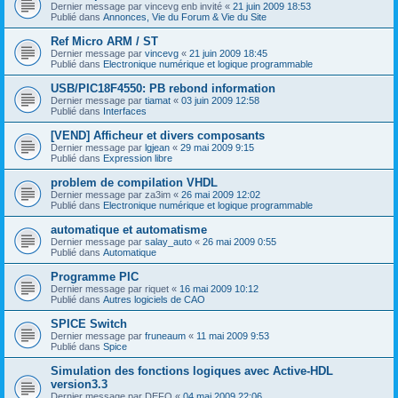
Dernier message par
vincevg enb invité
«
21 juin 2009 18:53
Publié dans
Annonces, Vie du Forum & Vie du Site
Ref Micro ARM / ST
Dernier message par
vincevg
«
21 juin 2009 18:45
Publié dans
Electronique numérique et logique programmable
USB/PIC18F4550: PB rebond information
Dernier message par
tiamat
«
03 juin 2009 12:58
Publié dans
Interfaces
[VEND] Afficheur et divers composants
Dernier message par
lgjean
«
29 mai 2009 9:15
Publié dans
Expression libre
problem de compilation VHDL
Dernier message par
za3im
«
26 mai 2009 12:02
Publié dans
Electronique numérique et logique programmable
automatique et automatisme
Dernier message par
salay_auto
«
26 mai 2009 0:55
Publié dans
Automatique
Programme PIC
Dernier message par
riquet
«
16 mai 2009 10:12
Publié dans
Autres logiciels de CAO
SPICE Switch
Dernier message par
fruneaum
«
11 mai 2009 9:53
Publié dans
Spice
Simulation des fonctions logiques avec Active-HDL
version3.3
Dernier message par
DEFO
«
04 mai 2009 22:06