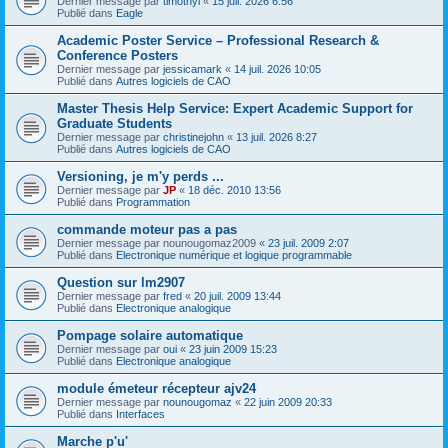
Dernier message par
timothyl
«
15 juil. 2026 6:56
Publié dans
Eagle
Academic Poster Service – Professional Research &
Conference Posters
Dernier message par
jessicamark
«
14 juil. 2026 10:05
Publié dans
Autres logiciels de CAO
Master Thesis Help Service: Expert Academic Support for
Graduate Students
Dernier message par
christinejohn
«
13 juil. 2026 8:27
Publié dans
Autres logiciels de CAO
Versioning, je m'y perds ...
Dernier message par
JP
«
18 déc. 2010 13:56
Publié dans
Programmation
commande moteur pas a pas
Dernier message par
nounougomaz2009
«
23 juil. 2009 2:07
Publié dans
Electronique numérique et logique programmable
Question sur lm2907
Dernier message par
fred
«
20 juil. 2009 13:44
Publié dans
Electronique analogique
Pompage solaire automatique
Dernier message par
oui
«
23 juin 2009 15:23
Publié dans
Electronique analogique
module émeteur récepteur ajv24
Dernier message par
nounougomaz
«
22 juin 2009 20:33
Publié dans
Interfaces
Marche p'u'