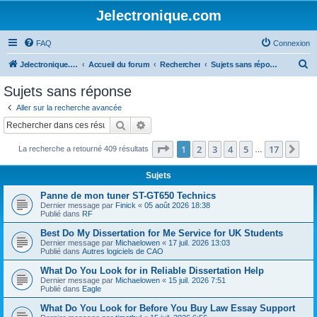
Jelectronique.com
FAQ
Connexion
R
Jelectronique.com
Accueil du forum
Rechercher
Sujets sans réponse
e
Sujets sans réponse
c
Aller sur la recherche avancée
h
Rechercher
Recherche avancée
e
Page
1
sur
17
1
2
3
4
5
17
Sui
La recherche a retourné 409 résultats
r
…
c
Sujets
h
Panne de mon tuner ST-GT650 Technics
e
Dernier message par
Finick
«
05 août 2026 18:38
Publié dans
RF
r
Best Do My Dissertation for Me Service for UK Students
Dernier message par
Michaelowen
«
17 juil. 2026 13:03
Publié dans
Autres logiciels de CAO
What Do You Look for in Reliable Dissertation Help
Dernier message par
Michaelowen
«
15 juil. 2026 7:51
Publié dans
Eagle
What Do You Look for Before You Buy Law Essay Support