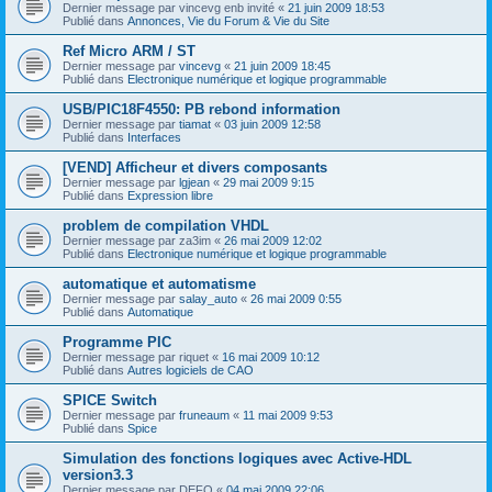
Dernier message par
vincevg enb invité
«
21 juin 2009 18:53
Publié dans
Annonces, Vie du Forum & Vie du Site
Ref Micro ARM / ST
Dernier message par
vincevg
«
21 juin 2009 18:45
Publié dans
Electronique numérique et logique programmable
USB/PIC18F4550: PB rebond information
Dernier message par
tiamat
«
03 juin 2009 12:58
Publié dans
Interfaces
[VEND] Afficheur et divers composants
Dernier message par
lgjean
«
29 mai 2009 9:15
Publié dans
Expression libre
problem de compilation VHDL
Dernier message par
za3im
«
26 mai 2009 12:02
Publié dans
Electronique numérique et logique programmable
automatique et automatisme
Dernier message par
salay_auto
«
26 mai 2009 0:55
Publié dans
Automatique
Programme PIC
Dernier message par
riquet
«
16 mai 2009 10:12
Publié dans
Autres logiciels de CAO
SPICE Switch
Dernier message par
fruneaum
«
11 mai 2009 9:53
Publié dans
Spice
Simulation des fonctions logiques avec Active-HDL
version3.3
Dernier message par
DEFO
«
04 mai 2009 22:06