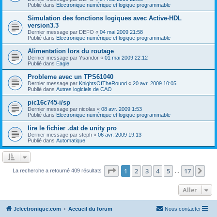
Publié dans
Electronique numérique et logique programmable
Simulation des fonctions logiques avec Active-HDL
version3.3
Dernier message par
DEFO
«
04 mai 2009 21:58
Publié dans
Electronique numérique et logique programmable
Alimentation lors du routage
Dernier message par
Ysandor
«
01 mai 2009 22:12
Publié dans
Eagle
Probleme avec un TPS61040
Dernier message par
KnightsOfTheRound
«
20 avr. 2009 10:05
Publié dans
Autres logiciels de CAO
pic16c745-i/sp
Dernier message par
nicolas
«
08 avr. 2009 1:53
Publié dans
Electronique numérique et logique programmable
lire le fichier .dat de unity pro
Dernier message par
steph
«
06 avr. 2009 19:13
Publié dans
Automatique
Page
1
sur
17
1
2
3
4
5
17
Sui
La recherche a retourné 409 résultats
…
Aller
Jelectronique.com
Accueil du forum
Nous contacter