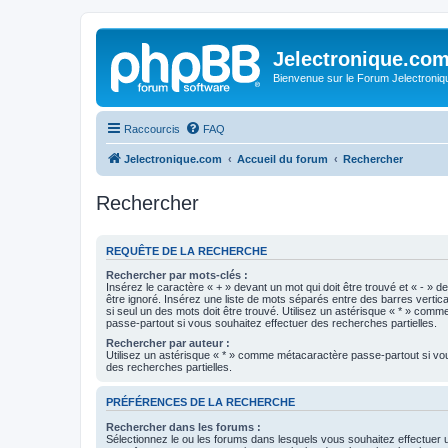
Jelectronique.co
Bienvenue sur le Forum Jelectroniq
Raccourcis
FAQ
Jelectronique.com
Accueil du forum
Rechercher
Rechercher
REQUÊTE DE LA RECHERCHE
Rechercher par mots-clés :
Insérez le caractère « + » devant un mot qui doit être trouvé et « - » d
être ignoré. Insérez une liste de mots séparés entre des barres vertica
si seul un des mots doit être trouvé. Utilisez un astérisque « * » com
passe-partout si vous souhaitez effectuer des recherches partielles.
Rechercher par auteur :
Utilisez un astérisque « * » comme métacaractère passe-partout si vo
des recherches partielles.
PRÉFÉRENCES DE LA RECHERCHE
Rechercher dans les forums :
Sélectionnez le ou les forums dans lesquels vous souhaitez effectuer