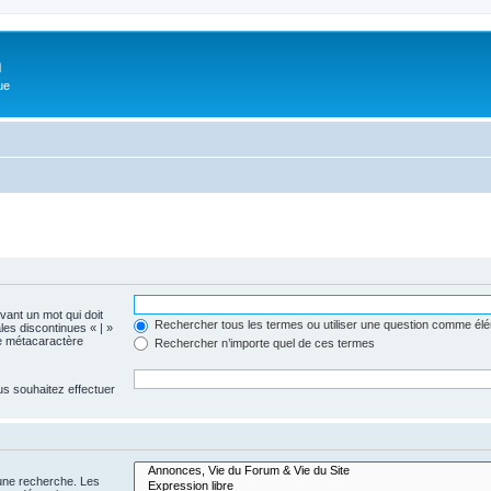
m
ue
evant un mot qui doit
Rechercher tous les termes ou utiliser une question comme él
les discontinues « | »
me métacaractère
Rechercher n’importe quel de ces termes
us souhaitez effectuer
 une recherche. Les