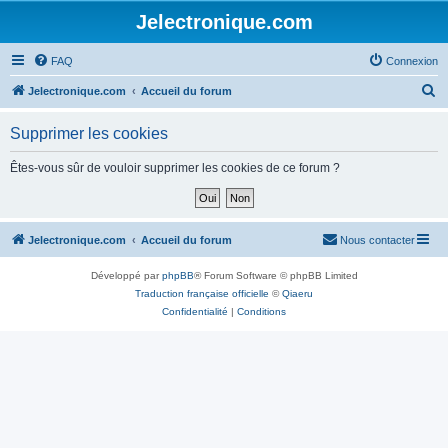
Jelectronique.com
FAQ
Connexion
R
Jelectronique.com
Accueil du forum
e
Supprimer les cookies
c
h
Êtes-vous sûr de vouloir supprimer les cookies de ce forum ?
e
r
c
Jelectronique.com
Accueil du forum
Nous contacter
h
Développé par
phpBB
® Forum Software © phpBB Limited
e
Traduction française officielle
©
Qiaeru
r
Confidentialité
|
Conditions