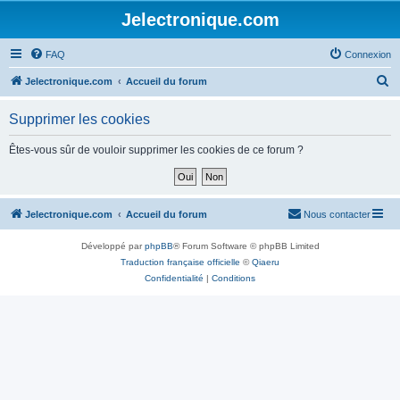
Jelectronique.com
FAQ
Connexion
R
Jelectronique.com
Accueil du forum
e
Supprimer les cookies
c
h
Êtes-vous sûr de vouloir supprimer les cookies de ce forum ?
e
r
c
Jelectronique.com
Accueil du forum
Nous contacter
h
Développé par
phpBB
® Forum Software © phpBB Limited
e
Traduction française officielle
©
Qiaeru
r
Confidentialité
|
Conditions