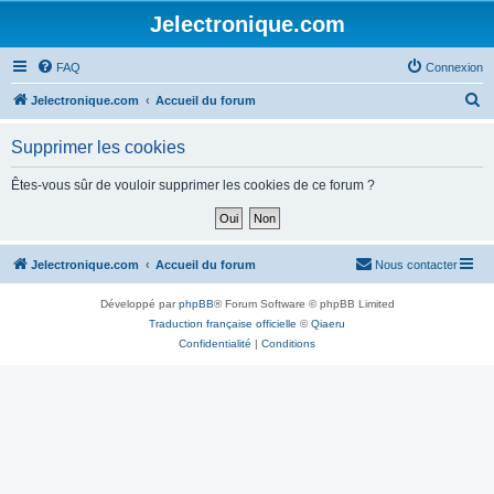
Jelectronique.com
FAQ
Connexion
R
Jelectronique.com
Accueil du forum
e
Supprimer les cookies
c
h
Êtes-vous sûr de vouloir supprimer les cookies de ce forum ?
e
r
c
Jelectronique.com
Accueil du forum
Nous contacter
h
Développé par
phpBB
® Forum Software © phpBB Limited
e
Traduction française officielle
©
Qiaeru
r
Confidentialité
|
Conditions