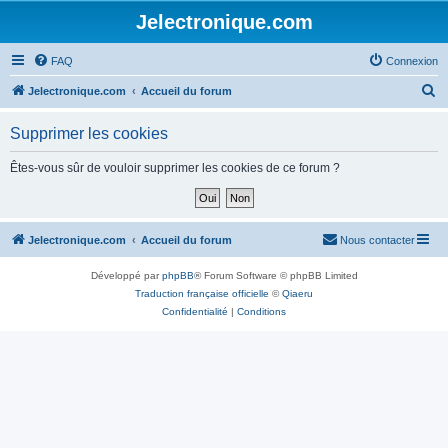
Jelectronique.com
FAQ
Connexion
R
Jelectronique.com
Accueil du forum
e
Supprimer les cookies
c
h
Êtes-vous sûr de vouloir supprimer les cookies de ce forum ?
e
r
c
Jelectronique.com
Accueil du forum
Nous contacter
h
Développé par
phpBB
® Forum Software © phpBB Limited
e
Traduction française officielle
©
Qiaeru
r
Confidentialité
|
Conditions