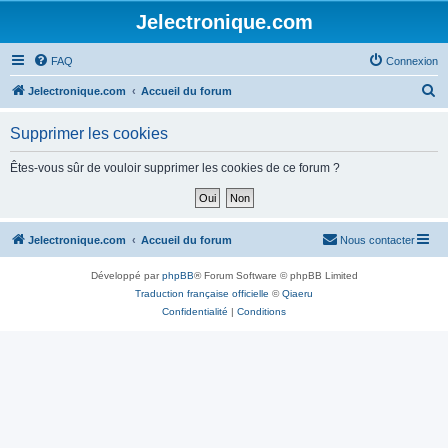
Jelectronique.com
FAQ
Connexion
R
Jelectronique.com
Accueil du forum
e
Supprimer les cookies
c
h
Êtes-vous sûr de vouloir supprimer les cookies de ce forum ?
e
r
c
Jelectronique.com
Accueil du forum
Nous contacter
h
Développé par
phpBB
® Forum Software © phpBB Limited
e
Traduction française officielle
©
Qiaeru
r
Confidentialité
|
Conditions