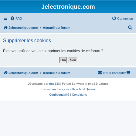
Jelectronique.com
FAQ
Connexion
R
Jelectronique.com
Accueil du forum
e
Supprimer les cookies
c
h
Êtes-vous sûr de vouloir supprimer les cookies de ce forum ?
e
r
c
Jelectronique.com
Accueil du forum
Nous contacter
h
Développé par
phpBB
® Forum Software © phpBB Limited
e
Traduction française officielle
©
Qiaeru
r
Confidentialité
|
Conditions