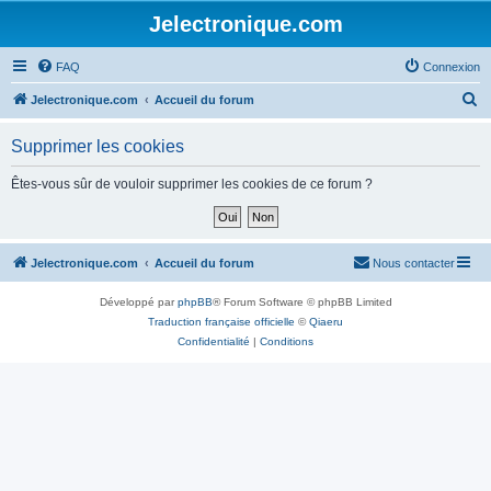
Jelectronique.com
FAQ
Connexion
R
Jelectronique.com
Accueil du forum
e
Supprimer les cookies
c
h
Êtes-vous sûr de vouloir supprimer les cookies de ce forum ?
e
r
c
Jelectronique.com
Accueil du forum
Nous contacter
h
Développé par
phpBB
® Forum Software © phpBB Limited
e
Traduction française officielle
©
Qiaeru
r
Confidentialité
|
Conditions