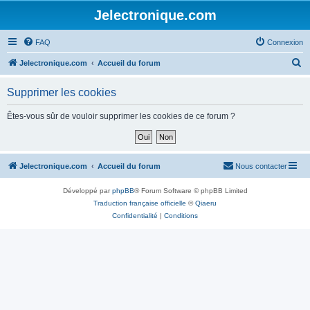
Jelectronique.com
FAQ
Connexion
R
Jelectronique.com
Accueil du forum
e
Supprimer les cookies
c
h
Êtes-vous sûr de vouloir supprimer les cookies de ce forum ?
e
r
c
Jelectronique.com
Accueil du forum
Nous contacter
h
Développé par
phpBB
® Forum Software © phpBB Limited
e
Traduction française officielle
©
Qiaeru
r
Confidentialité
|
Conditions