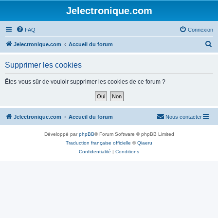
Jelectronique.com
FAQ
Connexion
R
Jelectronique.com
Accueil du forum
e
Supprimer les cookies
c
h
Êtes-vous sûr de vouloir supprimer les cookies de ce forum ?
e
r
c
Jelectronique.com
Accueil du forum
Nous contacter
h
Développé par
phpBB
® Forum Software © phpBB Limited
e
Traduction française officielle
©
Qiaeru
r
Confidentialité
|
Conditions