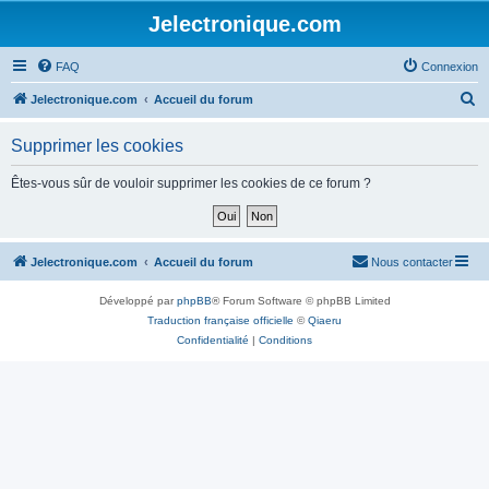
Jelectronique.com
FAQ
Connexion
R
Jelectronique.com
Accueil du forum
e
Supprimer les cookies
c
h
Êtes-vous sûr de vouloir supprimer les cookies de ce forum ?
e
r
c
Jelectronique.com
Accueil du forum
Nous contacter
h
Développé par
phpBB
® Forum Software © phpBB Limited
e
Traduction française officielle
©
Qiaeru
r
Confidentialité
|
Conditions