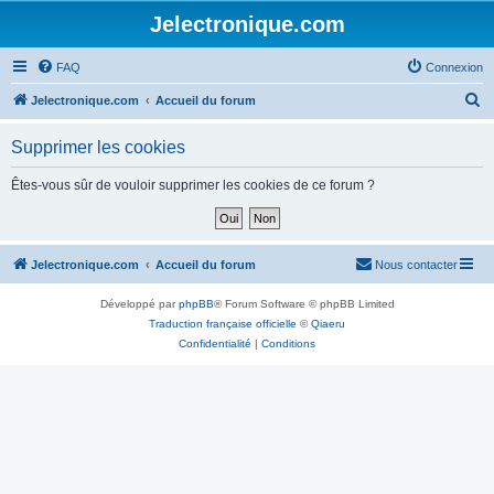
Jelectronique.com
FAQ
Connexion
R
Jelectronique.com
Accueil du forum
e
Supprimer les cookies
c
h
Êtes-vous sûr de vouloir supprimer les cookies de ce forum ?
e
r
c
Jelectronique.com
Accueil du forum
Nous contacter
h
Développé par
phpBB
® Forum Software © phpBB Limited
e
Traduction française officielle
©
Qiaeru
r
Confidentialité
|
Conditions