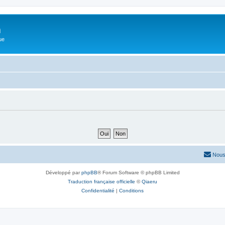
m
ue
Nous
Développé par
phpBB
® Forum Software © phpBB Limited
Traduction française officielle
©
Qiaeru
Confidentialité
|
Conditions